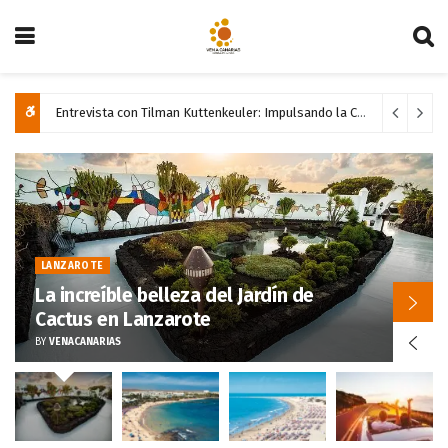
Entrevista con Tilman Kuttenkeuler: Impulsando la Cultura en Las Palmas de Gran Canaria
LANZAROTE
Descubre la Belleza de Costa Teguise
en Lanzarote
BY
VENACANARIAS